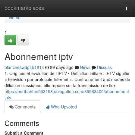
Home
bookmarkplaces
Togg
navi
Home
1
Abonnement iptv
blancheswdg451814
89 days ago
News
Discuss
1. Origines et évolution de l’IPTV • Définition initiale : IPTV signifie
« télévision par protocole Internet ». Contrairement aux modes de
diffusion classiques, elle repose sur la transmission de flux
https://berthahfun553158.oblogation.com/39963400/abonnement-
iptv
Comments
Who Upvoted
Comments
Submit a Comment