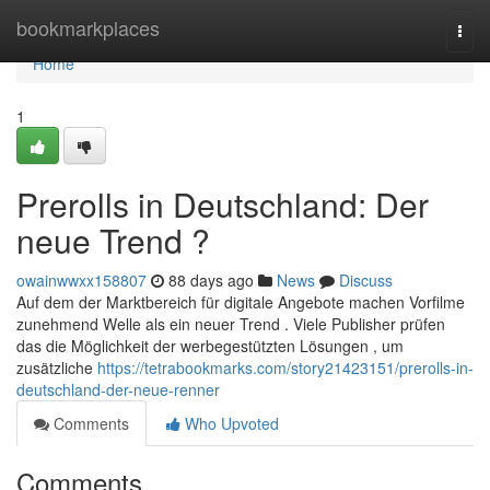
Home
bookmarkplaces
Togg
navi
Home
1
Prerolls in Deutschland: Der
neue Trend ?
owainwwxx158807
88 days ago
News
Discuss
Auf dem der Marktbereich für digitale Angebote machen Vorfilme
zunehmend Welle als ein neuer Trend . Viele Publisher prüfen
das die Möglichkeit der werbegestützten Lösungen , um
zusätzliche
https://tetrabookmarks.com/story21423151/prerolls-in-
deutschland-der-neue-renner
Comments
Who Upvoted
Comments