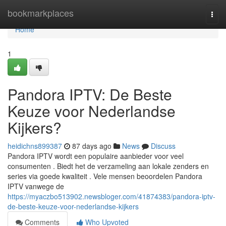
Home
bookmarkplaces
Togg
navi
Home
1
Pandora IPTV: De Beste
Keuze voor Nederlandse
Kijkers?
heidichns899387
87 days ago
News
Discuss
Pandora IPTV wordt een populaire aanbieder voor veel
consumenten . Biedt het de verzameling aan lokale zenders en
series via goede kwaliteit . Vele mensen beoordelen Pandora
IPTV vanwege de
https://myaczbo513902.newsbloger.com/41874383/pandora-iptv-
de-beste-keuze-voor-nederlandse-kijkers
Comments
Who Upvoted