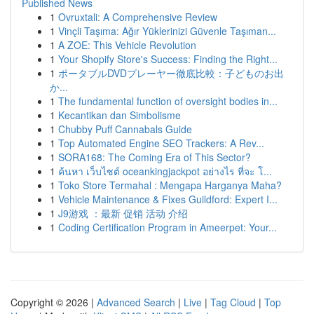
Published News
1
Ovruxtali: A Comprehensive Review
1
Vinçli Taşıma: Ağır Yüklerinizi Güvenle Taşıman...
1
A ZOE: This Vehicle Revolution
1
Your Shopify Store's Success: Finding the Right...
1
ポータブルDVDプレーヤー徹底比較：子どものお出
か...
1
The fundamental function of oversight bodies in...
1
Kecantikan dan Simbolisme
1
Chubby Puff Cannabals Guide
1
Top Automated Engine SEO Trackers: A Rev...
1
SORA168: The Coming Era of This Sector?
1
ค้นหา เว็บไซต์ oceankingjackpot อย่างไร ที่จะ โ...
1
Toko Store Termahal : Mengapa Harganya Maha?
1
Vehicle Maintenance & Fixes Guildford: Expert I...
1
J9游戏 ：最新 促销 活动 介绍
1
Coding Certification Program in Ameerpet: Your...
Copyright © 2026 |
Advanced Search
|
Live
|
Tag Cloud
|
Top