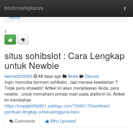
Home
bookmarkplaces
Togg
navi
Home
1
situs sohibslot : Cara Lengkap
untuk Newbie
iwaniaij529083
88 days ago
News
Discuss
Ingin mencoba bermain sohibslot , tapi merasa kewalahan ?
Tidak perlu khawatir! Artikel ini akan menjelaskan Anda, para
newbie , untuk memahami prinsip main pada platform ini. Artikel
ini membahas
https://lucyjqkb582621.ezblogz.com/72985170/sohibslot-
panduan-lengkap-untuk-pengguna-baru
Comments
Who Upvoted