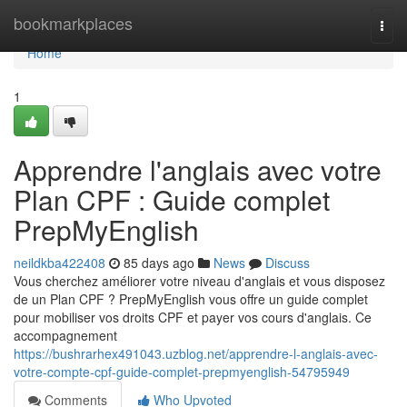
Home
bookmarkplaces
Togg
navi
Home
1
Apprendre l'anglais avec votre
Plan CPF : Guide complet
PrepMyEnglish
neildkba422408
85 days ago
News
Discuss
Vous cherchez améliorer votre niveau d'anglais et vous disposez
de un Plan CPF ? PrepMyEnglish vous offre un guide complet
pour mobiliser vos droits CPF et payer vos cours d'anglais. Ce
accompagnement
https://bushrarhex491043.uzblog.net/apprendre-l-anglais-avec-
votre-compte-cpf-guide-complet-prepmyenglish-54795949
Comments
Who Upvoted