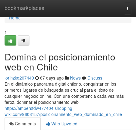
Home
bookmarkplaces
Togg
navi
Home
1
Domina el posicionamiento
web en Chile
lorihzkq207449
87 days ago
News
Discuss
En el dinámico panorama digital chileno, conquistar en los
primeros lugares de búsqueda es crucial para el éxito de
cualquier negocio online. Con una competencia cada vez más
feroz, dominar el posicionamiento web
https://ambersfdw477404.shopping-
wiki.com/9608157/posicionamiento_web_dominado_en_chile
Comments
Who Upvoted