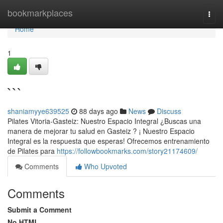
Home
bookmarkplaces
Togg
navi
Home
1
```
shaniamyye639525
88 days ago
News
Discuss
Pilates Vitoria-Gasteiz: Nuestro Espacio Integral ¿Buscas una
manera de mejorar tu salud en Gasteiz ? ¡ Nuestro Espacio
Integral es la respuesta que esperas! Ofrecemos entrenamiento
de Pilates para
https://followbookmarks.com/story21174609/
Comments
Who Upvoted
Comments
Submit a Comment
No HTML