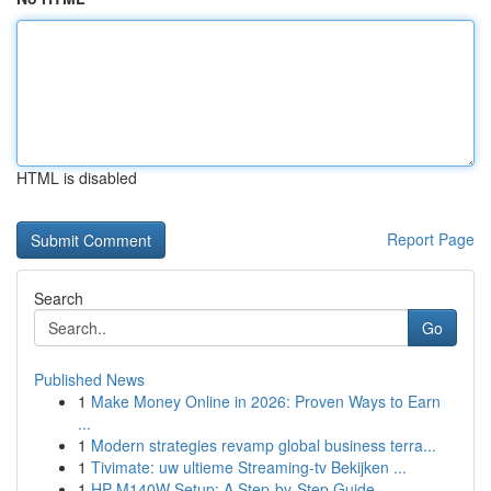
HTML is disabled
Report Page
Search
Go
Published News
1
Make Money Online in 2026: Proven Ways to Earn
...
1
Modern strategies revamp global business terra...
1
Tivimate: uw ultieme Streaming-tv Bekijken ...
1
HP M140W Setup: A Step-by-Step Guide