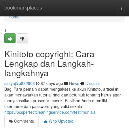
Home
bookmarkplaces
Togg
navi
Home
1
Kinitoto copyright: Cara
Lengkap dan Langkah-
langkahnya
safiyajlvp832903
87 days ago
News
Discuss
Bagi Para pemain dapat mengakses ke akun Kinitoto, artikel ini
akan menawarkan tutorial rinci dan petunjuk tentang harus agar
menyelesaikan prosedur masuk. Pastikan Anda memiliki
username dan password yang valid sekala
https://pcsperfectcleaningservice.com/testimonials
Comments
Who Upvoted