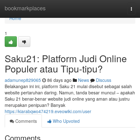
Home
bookmarkplaces
Togg
navi
Home
1
Saku21: Platform Judi Online
Populer atau Tipu-tipu?
adamunep829065
86 days ago
News
Discuss
Belakangan ini ini, platform Saku 21 mulai disebut sebagai salah
website pertaruhan daring. Namun, tanda besar muncul – apakah
Saku 21 benar-benar website judi online yang aman atau justru
merupakan penipuan? Banyak
https://kiarabqwo474219.eveowiki.com/user
Comments
Who Upvoted
Comments