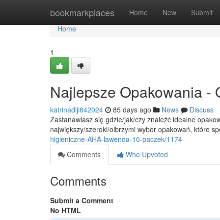
Home
bookmarkplaces
Home
New
Submit
Home
1
Najlepsze Opakowania - 
katrinadiji842024
85 days ago
News
Discuss
Zastanawiasz się gdzie/jak/czy znaleźć idealne opakow
największy/szeroki/olbrzymi wybór opakowań, które sp
higieniczne-AHA-lawenda-10-paczek/1174
Comments
Who Upvoted
Comments
Submit a Comment
No HTML