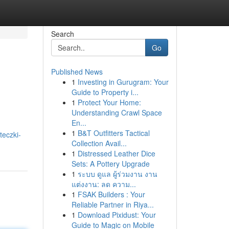
Search
Go
Published News
1
Investing in Gurugram: Your
Guide to Property i...
1
Protect Your Home:
Understanding Crawl Space
En...
1
B&T Outfitters Tactical
teczki-
Collection Avail...
1
Distressed Leather Dice
Sets: A Pottery Upgrade
1
ระบบ ดูแล ผู้ร่วมงาน งาน
แต่งงาน: ลด ความ...
1
FSAK Builders : Your
Reliable Partner in Riya...
1
Download Pixidust: Your
Guide to Magic on Mobile