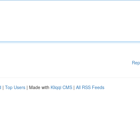
Rep
d
|
Top Users
| Made with
Kliqqi CMS
|
All RSS Feeds