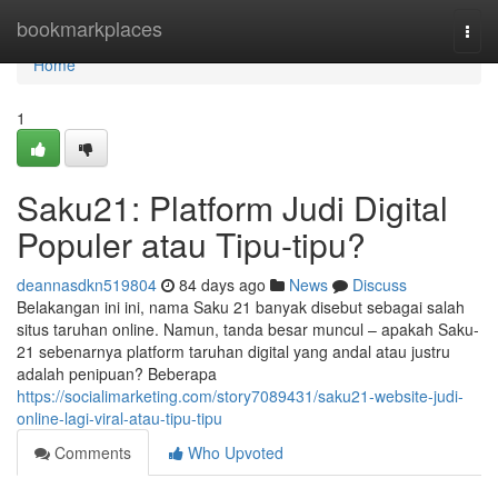
Home
bookmarkplaces
Togg
navi
Home
1
Saku21: Platform Judi Digital
Populer atau Tipu-tipu?
deannasdkn519804
84 days ago
News
Discuss
Belakangan ini ini, nama Saku 21 banyak disebut sebagai salah
situs taruhan online. Namun, tanda besar muncul – apakah Saku-
21 sebenarnya platform taruhan digital yang andal atau justru
adalah penipuan? Beberapa
https://socialimarketing.com/story7089431/saku21-website-judi-
online-lagi-viral-atau-tipu-tipu
Comments
Who Upvoted