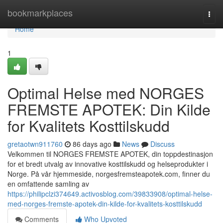
Home
bookmarkplaces
Togg
navi
Home
1
Optimal Helse med NORGES
FREMSTE APOTEK: Din Kilde
for Kvalitets Kosttilskudd
gretaotwn911760
86 days ago
News
Discuss
Velkommen til NORGES FREMSTE APOTEK, din toppdestinasjon
for et bredt utvalg av innovative kosttilskudd og helseprodukter i
Norge. På vår hjemmeside, norgesfremsteapotek.com, finner du
en omfattende samling av
https://philipclzi374649.activosblog.com/39833908/optimal-helse-
med-norges-fremste-apotek-din-kilde-for-kvalitets-kosttilskudd
Comments
Who Upvoted