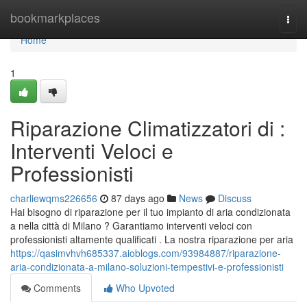
Home
bookmarkplaces
Togg
navi
Home
1
Riparazione Climatizzatori di :
Interventi Veloci e
Professionisti
charliewqms226656
87 days ago
News
Discuss
Hai bisogno di riparazione per il tuo impianto di aria condizionata
a nella città di Milano ? Garantiamo interventi veloci con
professionisti altamente qualificati . La nostra riparazione per aria
https://qasimvhvh685337.aioblogs.com/93984887/riparazione-
aria-condizionata-a-milano-soluzioni-tempestivi-e-professionisti
Comments
Who Upvoted