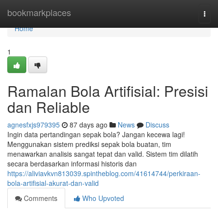
Home
bookmarkplaces
Togg
navi
Home
1
Ramalan Bola Artifisial: Presisi
dan Reliable
agnesfxjs979395
87 days ago
News
Discuss
Ingin data pertandingan sepak bola? Jangan kecewa lagi!
Menggunakan sistem prediksi sepak bola buatan, tim
menawarkan analisis sangat tepat dan valid. Sistem tim dilatih
secara berdasarkan informasi historis dan
https://aliviavkvn813039.spintheblog.com/41614744/perkiraan-
bola-artifisial-akurat-dan-valid
Comments
Who Upvoted