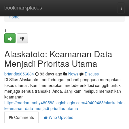
Home
bookmarkplaces
Togg
navi
Home
1
Alaskatoto: Keamanan Data
Menjadi Prioritas Utama
briandtqj856084
83 days ago
News
Discuss
Di Situs Alaskatoto , perlindungan pribadi pengguna merupakan
fokus utama . Kami menerapkan metode enkripsi canggih untuk
menjaga semua transaksi Anda. Janji kami meliputi memastikan
keamanan
https://mariammnby489582.loginblogin.com/49409488/alaskatoto-
keamanan-data-menjadi-prioritas-utama
Comments
Who Upvoted