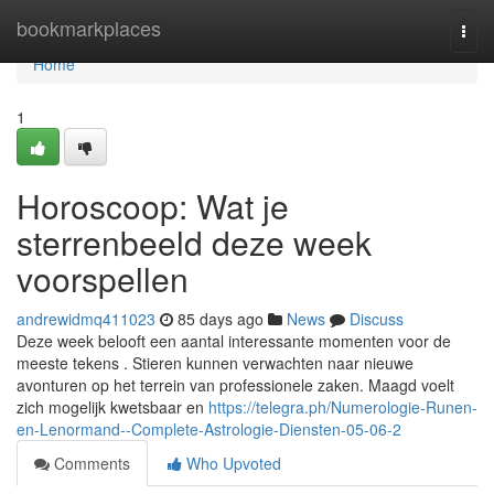
Home
bookmarkplaces
Togg
navi
Home
1
Horoscoop: Wat je
sterrenbeeld deze week
voorspellen
andrewidmq411023
85 days ago
News
Discuss
Deze week belooft een aantal interessante momenten voor de
meeste tekens . Stieren kunnen verwachten naar nieuwe
avonturen op het terrein van professionele zaken. Maagd voelt
zich mogelijk kwetsbaar en
https://telegra.ph/Numerologie-Runen-
en-Lenormand--Complete-Astrologie-Diensten-05-06-2
Comments
Who Upvoted