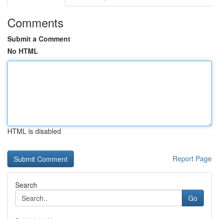
Comments
Submit a Comment
No HTML
HTML is disabled
Report Page
Search
Go