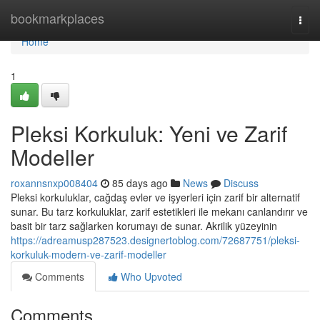
Home
bookmarkplaces
Togg
navi
Home
1
Pleksi Korkuluk: Yeni ve Zarif
Modeller
roxannsnxp008404
85 days ago
News
Discuss
Pleksi korkuluklar, cağdaş evler ve işyerleri için zarif bir alternatif
sunar. Bu tarz korkuluklar, zarif estetikleri ile mekanı canlandırır ve
basit bir tarz sağlarken korumayı de sunar. Akrilik yüzeyinin
https://adreamusp287523.designertoblog.com/72687751/pleksi-
korkuluk-modern-ve-zarif-modeller
Comments
Who Upvoted
Comments