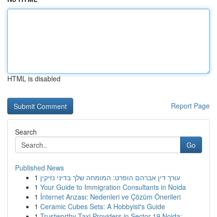
HTML is disabled
Report Page
Search
Go
Published News
1
עורך דין אברהם הופרט: המומחה שלך בדיני נזיקין
1
Your Guide to Immigration Consultants in Noida
1
İnternet Arızası: Nedenleri ve Çözüm Önerileri
1
Ceramic Cubes Sets: A Hobbyist's Guide
1
Trustworthy Taxi Providers in Sector 19 Noida: ...