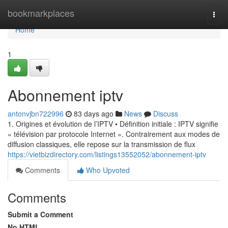
Home
bookmarkplaces
Togg
navi
Home
1
Abonnement iptv
antonvjbn722996
83 days ago
News
Discuss
1. Origines et évolution de l’IPTV • Définition initiale : IPTV signifie
« télévision par protocole Internet ». Contrairement aux modes de
diffusion classiques, elle repose sur la transmission de flux
https://vietbizdirectory.com/listings13552052/abonnement-iptv
Comments
Who Upvoted
Comments
Submit a Comment
No HTML