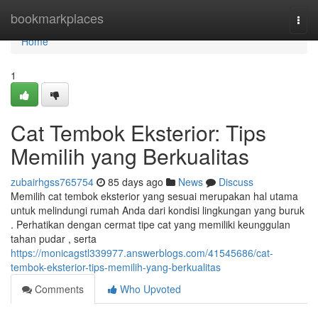
Home
bookmarkplaces
Togg
navi
Home
1
Cat Tembok Eksterior: Tips
Memilih yang Berkualitas
zubairhgss765754
85 days ago
News
Discuss
Memilih cat tembok eksterior yang sesuai merupakan hal utama
untuk melindungi rumah Anda dari kondisi lingkungan yang buruk
. Perhatikan dengan cermat tipe cat yang memiliki keunggulan
tahan pudar , serta
https://monicagstl339977.answerblogs.com/41545686/cat-
tembok-eksterior-tips-memilih-yang-berkualitas
Comments
Who Upvoted