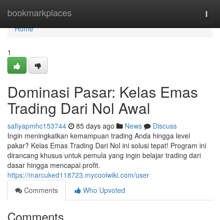
Home
bookmarkplaces
Togg
navi
Home
1
Dominasi Pasar: Kelas Emas
Trading Dari Nol Awal
safiyapmhc153744
85 days ago
News
Discuss
Ingin meningkatkan kemampuan trading Anda hingga level
pakar? Kelas Emas Trading Dari Nol ini solusi tepat! Program ini
dirancang khusus untuk pemula yang ingin belajar trading dari
dasar hingga mencapai profit.
https://marcuked118723.mycoolwiki.com/user
Comments
Who Upvoted
Comments