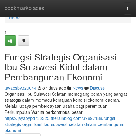
Home
bookmarkplaces
Togg
navi
Home
1
Fungsi Strategis Organisasi
Ibu Sulawesi Kidul dalam
Pembangunan Ekonomi
tayaesbv329044
87 days ago
News
Discuss
Organisasi Ibu Sulawesi Selatan memegang peran yang sangat
strategis dalam memacu kemajuan kondisi ekonomi daerah.
Melalui upaya pemberdayaan usaha bagi perempuan,
Perkumpulan Wanita berkontribusi besar
https://jayaoypd732325.therainblog.com/39697188/fungsi-
strategis-organisasi-ibu-sulawesi-selatan-dalam-pembangunan-
ekonomi