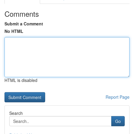
Comments
Submit a Comment
No HTML
HTML is disabled
Report Page
Search
Go