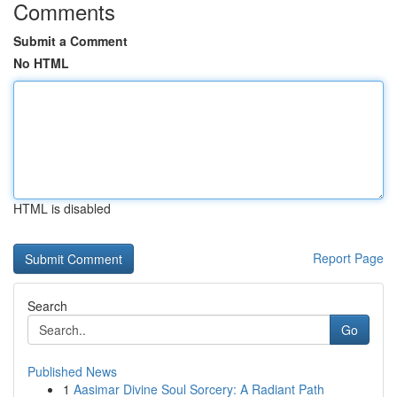
Comments
Submit a Comment
No HTML
HTML is disabled
Report Page
Search
Go
Published News
1
Aasimar Divine Soul Sorcery: A Radiant Path