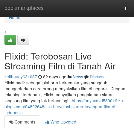
Home
bookmarkplaces
Togg
navi
Home
1
Flixid: Terobosan Live
Streaming Film di Tanah Air
keithauey631087
82 days ago
News
Discuss
Flixid hadir sebagai platform terkemuka yang sungguh
menggetarkan cara orang menyaksikan film di negara . Dengan
teknologi terdepan , Flixid menyajikan pengalaman siaran
langsung film yang tak tertandingi ,
https://anyaxdvd530016.ka-
blogs.com/94822648/flixid-revolusi-siaran-tayangan-film-di-
indonesia
Comments
Who Upvoted