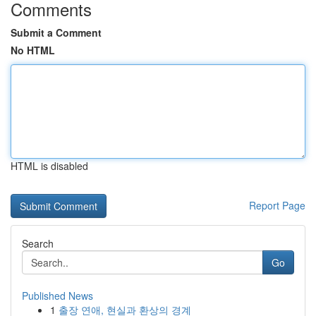
Comments
Submit a Comment
No HTML
HTML is disabled
Report Page
Search
Go
Published News
1
출장 연애, 현실과 환상의 경계