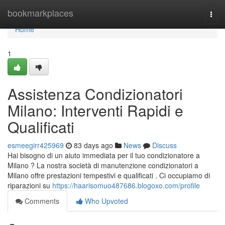
Home
bookmarkplaces
Togg
navi
Home
1
Assistenza Condizionatori
Milano: Interventi Rapidi e
Qualificati
esmeegirr425969
83 days ago
News
Discuss
Hai bisogno di un aiuto immediata per il tuo condizionatore a
Milano ? La nostra società di manutenzione condizionatori a
Milano offre prestazioni tempestivi e qualificati . Ci occupiamo di
riparazioni su
https://haarisomuo487686.blogoxo.com/profile
Comments
Who Upvoted