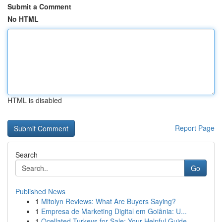
Submit a Comment
No HTML
HTML is disabled
Report Page
Search
Go
Published News
1
Mitolyn Reviews: What Are Buyers Saying?
1
Empresa de Marketing Digital em Goiânia: U...
1
Ocellated Turkeys for Sale: Your Helpful Guide...