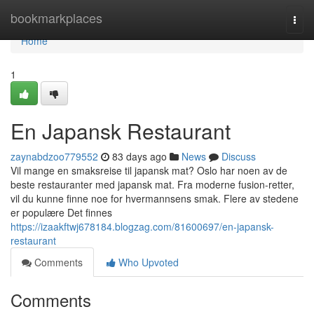
Home
bookmarkplaces
Togg
navi
Home
1
En Japansk Restaurant
zaynabdzoo779552
83 days ago
News
Discuss
Vil mange en smaksreise til japansk mat? Oslo har noen av de
beste restauranter med japansk mat. Fra moderne fusion-retter,
vil du kunne finne noe for hvermannsens smak. Flere av stedene
er populære Det finnes
https://izaakftwj678184.blogzag.com/81600697/en-japansk-
restaurant
Comments
Who Upvoted
Comments