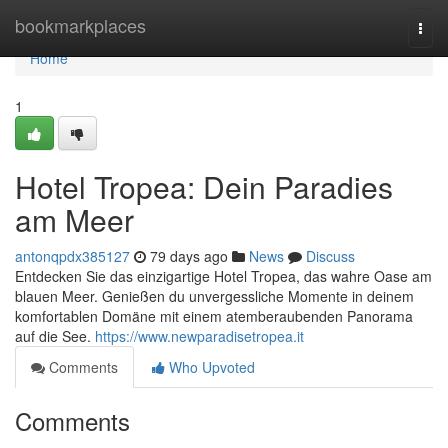
Home
bookmarkplaces
Togg
navi
Home
1
Hotel Tropea: Dein Paradies
am Meer
antonqpdx385127
79 days ago
News
Discuss
Entdecken Sie das einzigartige Hotel Tropea, das wahre Oase am
blauen Meer. Genießen du unvergessliche Momente in deinem
komfortablen Domäne mit einem atemberaubenden Panorama
auf die See.
https://www.newparadisetropea.it
Comments
Who Upvoted
Comments