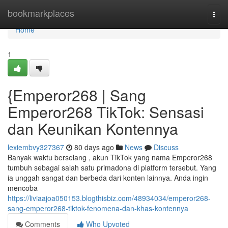
Home
bookmarkplaces
Togg
navi
Home
1
{Emperor268 | Sang
Emperor268 TikTok: Sensasi
dan Keunikan Kontennya
lexiembvy327367
80 days ago
News
Discuss
Banyak waktu berselang , akun TikTok yang nama Emperor268
tumbuh sebagai salah satu primadona di platform tersebut. Yang
ia unggah sangat dan berbeda dari konten lainnya. Anda ingin
mencoba
https://liviaajoa050153.blogthisbiz.com/48934034/emperor268-
sang-emperor268-tiktok-fenomena-dan-khas-kontennya
Comments
Who Upvoted