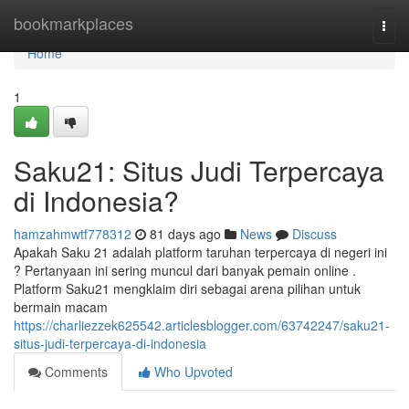
Home
bookmarkplaces
Togg
navi
Home
1
Saku21: Situs Judi Terpercaya
di Indonesia?
hamzahmwtf778312
81 days ago
News
Discuss
Apakah Saku 21 adalah platform taruhan terpercaya di negeri ini
? Pertanyaan ini sering muncul dari banyak pemain online .
Platform Saku21 mengklaim diri sebagai arena pilihan untuk
bermain macam
https://charliezzek625542.articlesblogger.com/63742247/saku21-
situs-judi-terpercaya-di-indonesia
Comments
Who Upvoted