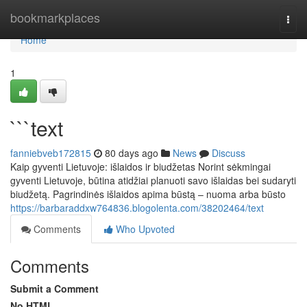
Home
bookmarkplaces
Togg
navi
Home
1
```text
fanniebveb172815
80 days ago
News
Discuss
Kaip gyventi Lietuvoje: išlaidos ir biudžetas Norint sėkmingai
gyventi Lietuvoje, būtina atidžiai planuoti savo išlaidas bei sudaryti
biudžetą. Pagrindinės išlaidos apima būstą – nuoma arba būsto
https://barbaraddxw764836.blogolenta.com/38202464/text
Comments
Who Upvoted
Comments
Submit a Comment
No HTML