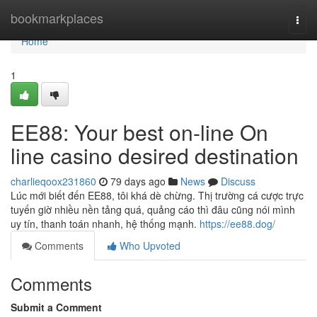
Home
bookmarkplaces
Togg
navi
Home
1
EE88: Your best on-line On
line casino desired destination
charlieqoox231860
79 days ago
News
Discuss
Lúc mới biết đến EE88, tôi khá dè chừng. Thị trường cá cược trực
tuyến giờ nhiều nền tảng quá, quảng cáo thì đâu cũng nói mình
uy tín, thanh toán nhanh, hệ thống mạnh.
https://ee88.dog/
Comments
Who Upvoted
Comments
Submit a Comment