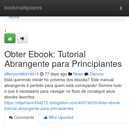
Home
bookmarkplaces
Togg
navi
Home
1
Obter Ebook: Tutorial
Abrangente para Principiantes
tiffanyombk919015
77 days ago
News
Discuss
Está querendo iniciar no universo dos ebooks? Este manual
abrangente é perfeito para quem está começando! Domine tudo
o que é necessário para navegar no fluxo de conseguir seus
ebooks favoritos
https://elijahtann354272.oblogation.com/40074033/obter-ebook-
tutorial-abrangente-para-principiantes
Comments
Who Upvoted