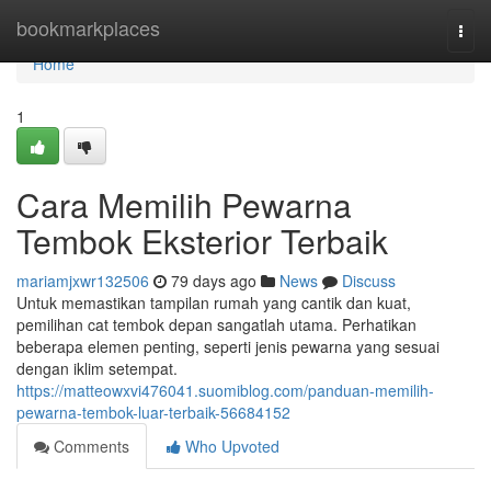
Home
bookmarkplaces
Togg
navi
Home
1
Cara Memilih Pewarna
Tembok Eksterior Terbaik
mariamjxwr132506
79 days ago
News
Discuss
Untuk memastikan tampilan rumah yang cantik dan kuat,
pemilihan cat tembok depan sangatlah utama. Perhatikan
beberapa elemen penting, seperti jenis pewarna yang sesuai
dengan iklim setempat.
https://matteowxvi476041.suomiblog.com/panduan-memilih-
pewarna-tembok-luar-terbaik-56684152
Comments
Who Upvoted