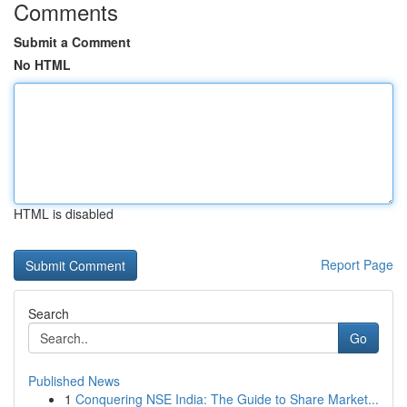
Comments
Submit a Comment
No HTML
HTML is disabled
Report Page
Search
Go
Published News
1
Conquering NSE India: The Guide to Share Market...