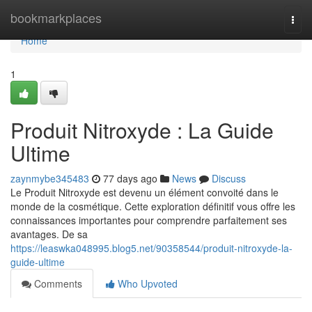
Home
bookmarkplaces
Togg
navi
Home
1
Produit Nitroxyde : La Guide
Ultime
zaynmybe345483
77 days ago
News
Discuss
Le Produit Nitroxyde est devenu un élément convoité dans le
monde de la cosmétique. Cette exploration définitif vous offre les
connaissances importantes pour comprendre parfaitement ses
avantages. De sa
https://leaswka048995.blog5.net/90358544/produit-nitroxyde-la-
guide-ultime
Comments
Who Upvoted