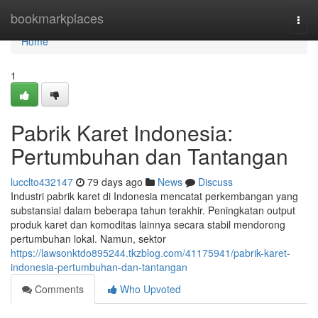
Home
bookmarkplaces
Togg
navi
Home
1
Pabrik Karet Indonesia:
Pertumbuhan dan Tantangan
lucclto432147
79 days ago
News
Discuss
Industri pabrik karet di Indonesia mencatat perkembangan yang
substansial dalam beberapa tahun terakhir. Peningkatan output
produk karet dan komoditas lainnya secara stabil mendorong
pertumbuhan lokal. Namun, sektor
https://lawsonktdo895244.tkzblog.com/41175941/pabrik-karet-
indonesia-pertumbuhan-dan-tantangan
Comments
Who Upvoted