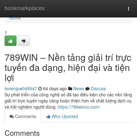
Home
bookmarkplaces
Togg
navi
Home
1
789WIN – Nền tảng giải trí trực
tuyến đa dạng, hiện đại và tiện
lợi
lexienjpw048947
64 days ago
News
Discuss
Sự phát triển của công nghệ số đã tạo điều kiện cho các nền tảng
giải trí trực tuyến ngày càng hoàn thiện hơn về chất lượng dịch vụ
và trải nghiệm người dùng.
https://789winco.com/
Comments
Who Upvoted
Comments