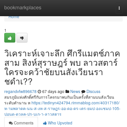
Home
bookmarkplaces
Togg
navi
Home
1
วิเคราะห์เจาะลึก ศึกรีแมตช์ภาค
สาม สิงห์สุราษฎร์ พบ ลาวสตาร์
ใครจะคว้าชัยบนสังเวียนรา
ชดำเ??
regandvfw896678
67 days ago
News
Discuss
สมรภูมิแห่งศักดิ์ศรีกับการโคจรมาพบกันเป็นครั้งที่สามบนสังเวียน
ระดับตำนาน ห
https://tedinyn424794.rimmablog.com/40317180/
ห-ามพลาดค-นน-ส-งห-ส-ราษฎร-ออ-ดอ-ดร-เตร-ยมป-องแชมป-105-
ปอนด-ดวลค-ปร-บเก-า-ลาวสตาร
Comments
Who Upvoted