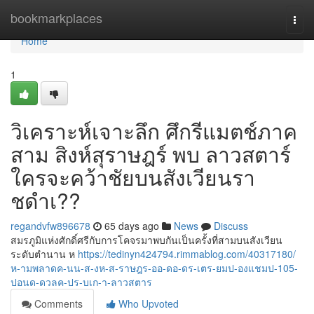
Home
bookmarkplaces
Togg
navi
Home
1
วิเคราะห์เจาะลึก ศึกรีแมตช์ภาค
สาม สิงห์สุราษฎร์ พบ ลาวสตาร์
ใครจะคว้าชัยบนสังเวียนรา
ชดำเ??
regandvfw896678
65 days ago
News
Discuss
สมรภูมิแห่งศักดิ์ศรีกับการโคจรมาพบกันเป็นครั้งที่สามบนสังเวียน
ระดับตำนาน ห
https://tedinyn424794.rimmablog.com/40317180/
ห-ามพลาดค-นน-ส-งห-ส-ราษฎร-ออ-ดอ-ดร-เตร-ยมป-องแชมป-105-
ปอนด-ดวลค-ปร-บเก-า-ลาวสตาร
Comments
Who Upvoted