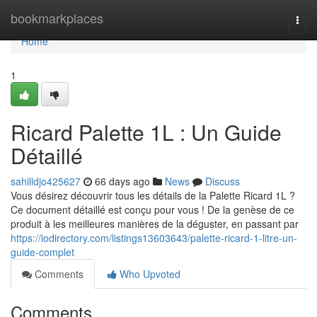
Home
bookmarkplaces
Togg
navi
Home
1
Ricard Palette 1L : Un Guide
Détaillé
sahilldjo425627
66 days ago
News
Discuss
Vous désirez découvrir tous les détails de la Palette Ricard 1L ?
Ce document détaillé est conçu pour vous ! De la genèse de ce
produit à les meilleures manières de la déguster, en passant par
https://iodirectory.com/listings13603643/palette-ricard-1-litre-un-
guide-complet
Comments
Who Upvoted
Comments