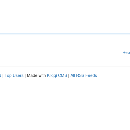
Rep
d
|
Top Users
| Made with
Kliqqi CMS
|
All RSS Feeds