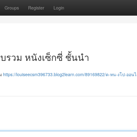
Groups
Register
Login
บรวม หนังเซ็กซี่ ชั้นนำ
ชม
https://louiseecsm396733.blog2learn.com/89169822/ด-หน-งโป-ออน