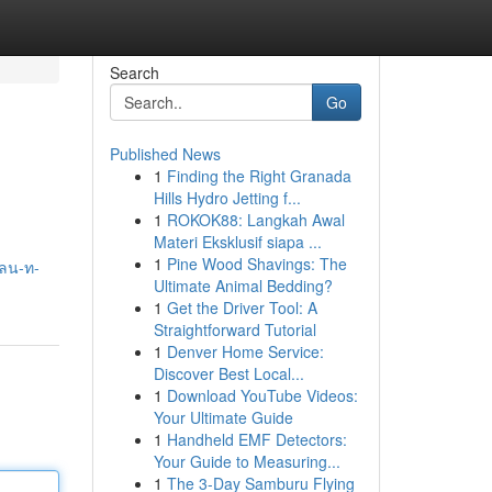
Search
Go
Published News
1
Finding the Right Granada
Hills Hydro Jetting f...
1
ROKOK88: Langkah Awal
Materi Eksklusif siapa ...
1
Pine Wood Shavings: The
ไลน-ท-
Ultimate Animal Bedding?
1
Get the Driver Tool: A
Straightforward Tutorial
1
Denver Home Service:
Discover Best Local...
1
Download YouTube Videos:
Your Ultimate Guide
1
Handheld EMF Detectors:
Your Guide to Measuring...
1
The 3-Day Samburu Flying