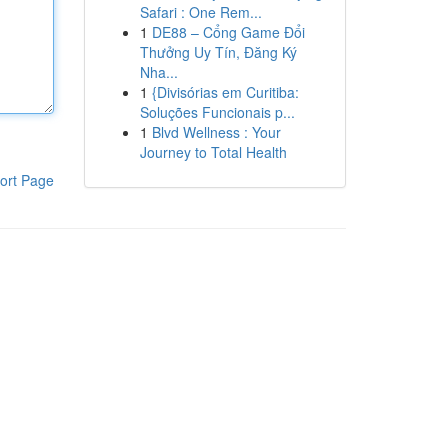
Safari : One Rem...
1
DE88 – Cổng Game Đổi
Thưởng Uy Tín, Đăng Ký
Nha...
1
{Divisórias em Curitiba:
Soluções Funcionais p...
1
Blvd Wellness : Your
Journey to Total Health
ort Page