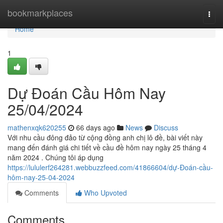
Home
bookmarkplaces
Togg
navi
Home
1
Dự Đoán Cầu Hôm Nay
25/04/2024
mathenxqk620255
66 days ago
News
Discuss
Với nhu cầu đông đảo từ cộng đồng anh chị lô đề, bài viết này
mang đến đánh giá chi tiết về cầu đề hôm nay ngày 25 tháng 4
năm 2024 . Chúng tôi áp dụng
https://lululerf264281.webbuzzfeed.com/41866604/dự-Đoán-cầu-
hôm-nay-25-04-2024
Comments
Who Upvoted
Comments