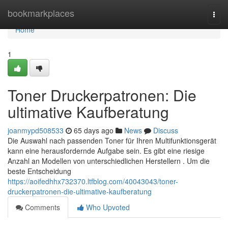
Home
bookmarkplaces
Togg
navi
Home
1
Toner Druckerpatronen: Die
ultimative Kaufberatung
joanmypd508533
65 days ago
News
Discuss
Die Auswahl nach passenden Toner für Ihren Multifunktionsgerät
kann eine herausfordernde Aufgabe sein. Es gibt eine riesige
Anzahl an Modellen von unterschiedlichen Herstellern . Um die
beste Entscheidung
https://aoifedhhx732370.ltfblog.com/40043043/toner-
druckerpatronen-die-ultimative-kaufberatung
Comments
Who Upvoted