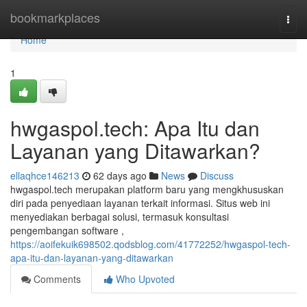
Home
bookmarkplaces
Togg
navi
Home
1
hwgaspol.tech: Apa Itu dan
Layanan yang Ditawarkan?
ellaqhce146213
62 days ago
News
Discuss
hwgaspol.tech merupakan platform baru yang mengkhususkan
diri pada penyediaan layanan terkait informasi. Situs web ini
menyediakan berbagai solusi, termasuk konsultasi
pengembangan software ,
https://aoifekuik698502.qodsblog.com/41772252/hwgaspol-tech-
apa-itu-dan-layanan-yang-ditawarkan
Comments
Who Upvoted