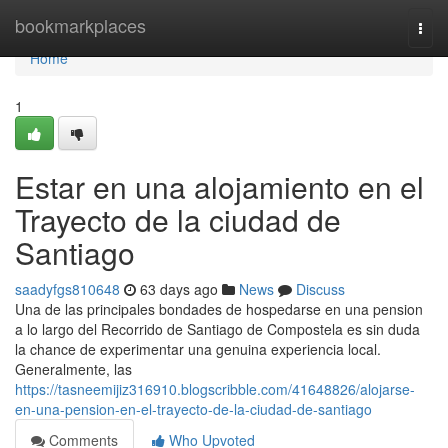
Home
bookmarkplaces
Togg
navi
Home
1
Estar en una alojamiento en el
Trayecto de la ciudad de
Santiago
saadyfgs810648
63 days ago
News
Discuss
Una de las principales bondades de hospedarse en una pension
a lo largo del Recorrido de Santiago de Compostela es sin duda
la chance de experimentar una genuina experiencia local.
Generalmente, las
https://tasneemijiz316910.blogscribble.com/41648826/alojarse-
en-una-pension-en-el-trayecto-de-la-ciudad-de-santiago
Comments
Who Upvoted