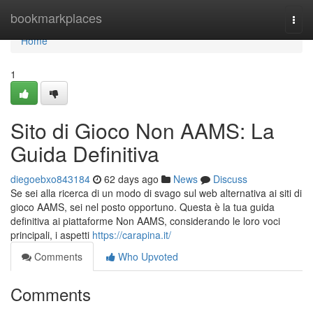
Home
bookmarkplaces
Togg
navi
Home
1
Sito di Gioco Non AAMS: La
Guida Definitiva
diegoebxo843184
62 days ago
News
Discuss
Se sei alla ricerca di un modo di svago sul web alternativa ai siti di
gioco AAMS, sei nel posto opportuno. Questa è la tua guida
definitiva ai piattaforme Non AAMS, considerando le loro voci
principali, i aspetti
https://carapina.it/
Comments
Who Upvoted
Comments