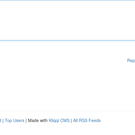
Rep
d
|
Top Users
| Made with
Kliqqi CMS
|
All RSS Feeds