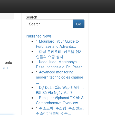
Search
Go
Published News
1
Mounjaro: Your Guide to
Purchase and Advanta...
1
다낭 돈키호테: 베트남 현지
인들의 쇼핑 성지
1
Kedai Indo: Mantapnya
onfronto
Rasa Indonesia di Poi Pasar
ula-x-
1
Advanced monitoring
modern technologies change
...
1
Dự Đoán Cầu Wap 3 Miền :
Bắt Số Vip Ngày Mai ?
1
Receptor Alphasat TX AI: A
Comprehensive Overview
1
주소모아, 주소킹, 주소월드,
주소야: 대한민국 주...