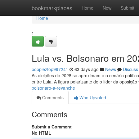
Home
bookmarkplaces
Home
New
Submit
Home
1
Lula vs. Bolsonaro em 2
poppiezfop997241
63 days ago
News
Discuss
As eleições de 2028 se aproximam e o cenário político
entre Lula. A figura polarizante de o líder da oposição
bolsonaro-a-revanche
Comments
Who Upvoted
Comments
Submit a Comment
No HTML