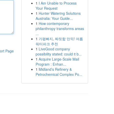
1
I Am Unable to Process
Your Request
1
Hunter Watering Solutions
Australia: Your Guide...
1
How contemporary
philanthropy transforms areas
...
1
가평빠지, 짜릿함 만끽! 여름
워터파크 추천
1
LiveGood company
ort Page
possibility stated: could it b...
1
Acquire Large-Scale Mail
Program : Enhan...
1
Midland’s Refinery &
Petrochemical Complex Po...