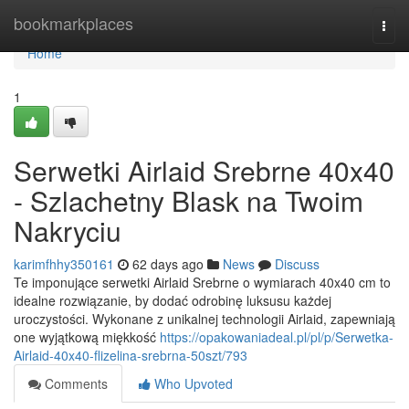
Home
bookmarkplaces
Togg
navi
Home
1
Serwetki Airlaid Srebrne 40x40
- Szlachetny Blask na Twoim
Nakryciu
karimfhhy350161
62 days ago
News
Discuss
Te imponujące serwetki Airlaid Srebrne o wymiarach 40x40 cm to
idealne rozwiązanie, by dodać odrobinę luksusu każdej
uroczystości. Wykonane z unikalnej technologii Airlaid, zapewniają
one wyjątkową miękkość
https://opakowaniadeal.pl/pl/p/Serwetka-
Airlaid-40x40-flizelina-srebrna-50szt/793
Comments
Who Upvoted