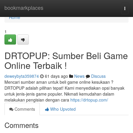
Home
bookmarkplaces
Togg
navi
Home
1
DRTOPUP: Sumber Beli Game
Online Terbaik !
deweybyta359874
61 days ago
News
Discuss
Mencari sumber aman untuk beli game online kesukaan ?
DRTOPUP adalah pilihan tepat! Kami menyediakan opsi banyak
untuk jenis-jenis game populer. Nikmati kemudahan dalam
melakukan pengisian dengan cara
https://drtopup.com/
Comments
Who Upvoted
Comments